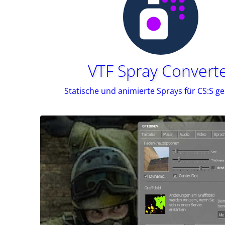
VTF Spray Convert
Statische und animierte Sprays für CS:S g