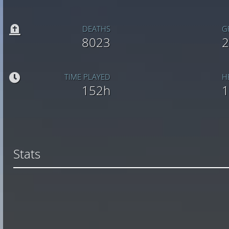
DEATHS
G
8023
2
TIME PLAYED
H
152h
1
Stats