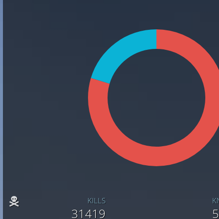
KILLS
K
31419
5