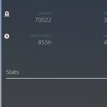
DEATHS
G
70022
3
TIME PLAYED
H
855h
4
Stats