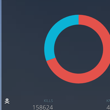
KILLS
K
158624
4